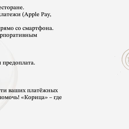
есторане.
латежи (Apple Pay,
прямо со смартфона.
корпоративным
 предоплата.
сти ваших платёжных
помочь! «Корица» – где