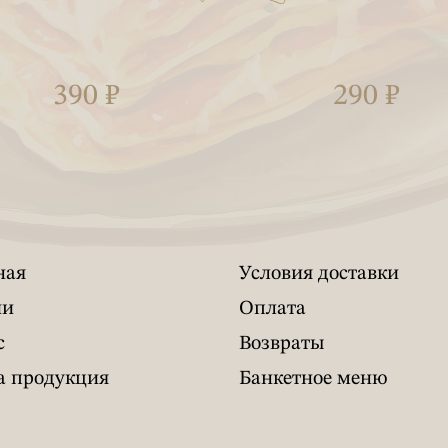
390 ₽
290 ₽
ная
Условия доставки
ии
Оплата
с
Возвраты
 продукция
Банкетное меню