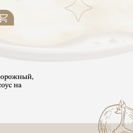
творожный,
соус на