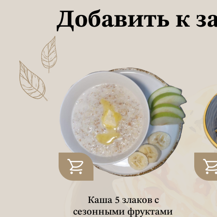
Добавить к з
вая с
Каша 5 злаков с
руктами
сезонными фруктами