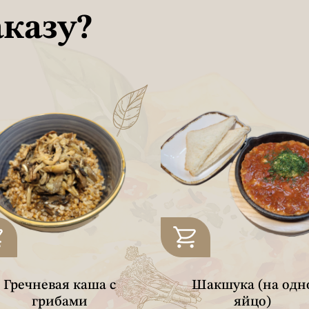
аказу?
Гречневая каша с
Шакшука (на одн
грибами
яйцо)