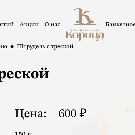
иятий
Акции
О нас
Банкетно
еню
Штрудель с треской
реской
600 ₽
Цена:
150 г