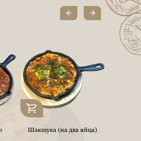
о
Шакшука (на два яйца)
Шакшука
од