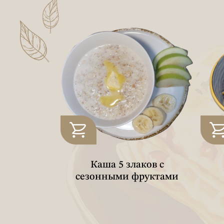
вая с
Каша 5 злаков с
руктами
сезонными фруктами