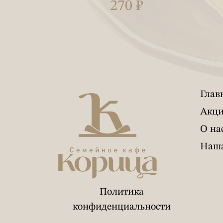
₽
270 ₽
Глав
Акц
О на
Наша
Политика
конфиденциальности