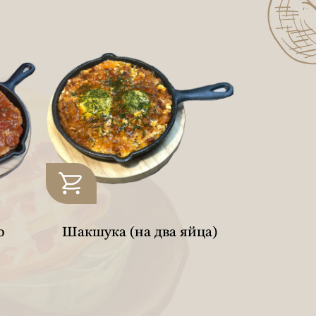
о
Шакшука (на два яйца)
Шакшука
од