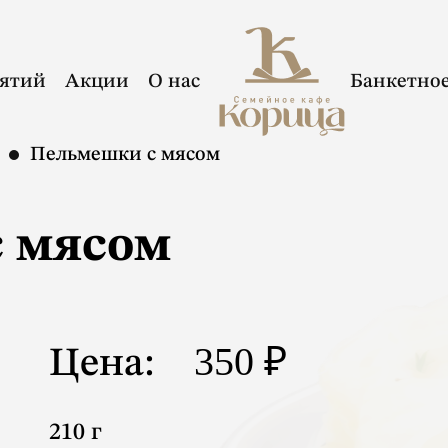
иятий
Акции
О нас
Банкетно
Пельмешки с мясом
 мясом
350 ₽
Цена:
210 г