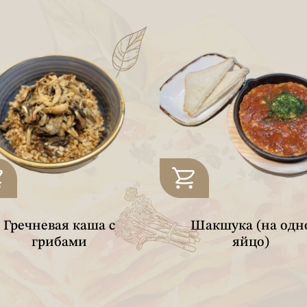
Гречневая каша с
Шакшука (на одн
грибами
яйцо)